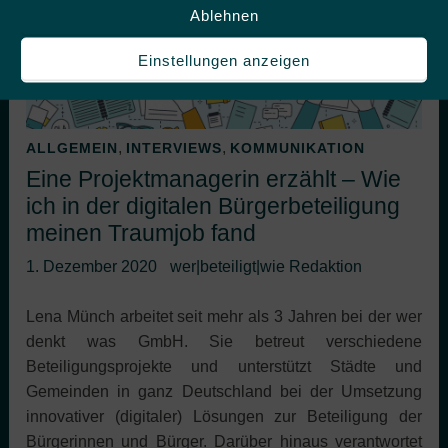
Ablehnen
Einstellungen anzeigen
,
,
ALLGEMEIN
INTERVIEWS
KOMMUNIKATION
Eine Projektmanagerin erzählt – Wie
ich in der digitalen Bürgerbeteiligung
meinen Traumjob fand
1. Dezember 2020
wer|beteiligt|wie Redaktion
Lena Münch arbeitet seit mehr als 3 Jahren bei der wer
denkt was GmbH. Sie betreut verschiedene
Beteiligungsprojekte und unterstützt Städte und
Gemeinden in ganz Deutschland bei der Umsetzung
innovativer (digitaler) Lösungen zur Beteiligung der
Bürgerinnen und Bürger. Darüber hinaus verantwortet