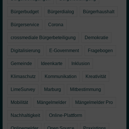
Bürgerbudget
Bürgerdialog
Bürgerhaushalt
Bürgerservice
Corona
crossmediale Bürgerbeteiligung
Demokratie
Digitalisierung
E-Government
Fragebogen
Gemeinde
Ideenkarte
Inklusion
Klimaschutz
Kommunikation
Kreativität
LimeSurvey
Marburg
Mitbestimmung
Mobilität
Mängelmelder
Mängelmelder Pro
Nachhaltigkeit
Online-Plattform
Onlinemelder
Open Source
Praxistipps