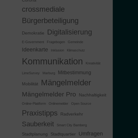
Corona
crossmediale
Bürgerbeteiligung
Digitalisierung
Demokratie
E-Government
Fragebogen
Gemeinde
Ideenkarte
Inklusion
Klimaschutz
Kommunikation
Kreativität
Mitbestimmung
LimeSurvey
Marburg
Mängelmelder
Mobilität
Mängelmelder Pro
Nachhaltigkeit
Online-Plattform
Onlinemelder
Open Source
Praxistipps
Radverkehr
Sauberkeit
Smart City Bamberg
Umfragen
Stadtplanung
Stadtquartier