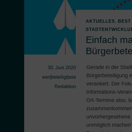
,
AKTUELLES
BEST
STADTENTWICKLU
Einfach m
Bürgerbete
Gerade in der Stad
30. Juni 2020
Bürgerbeteiligung e
wer|beteiligt|wie
verankert. Der Foku
Redaktion
Informations-Veran
Ort-Termine also, 
zusammenkommen un
unvorhergesehene 
unmöglich machen?