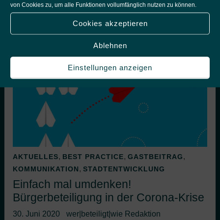
Nicolas, es heißt doch immer, dass der Markt den
von Cookies zu, um alle Funktionen vollumfänglich nutzen zu können.
Verbraucherwünschen
Cookies akzeptieren
…
mehr erfahren
Ablehnen
Einstellungen anzeigen
,
,
,
AKTUELLES
BEST PRACTICE
GASTBEITRAG
,
KOMMUNIKATION
STADTENTWICKLUNG
Einfach mal umdenken!
Bürgerbeteiligung in der Corona-Krise
30. Juni 2020
wer|beteiligt|wie Redaktion