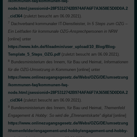
/kommunen-faq/kommunen-faq-
node.html;jsessionid=28F5312742B974AFA6F7A3658E5D0D0A.2
_cid364
(zuletzt besucht am 06.09.2021).
7
Dachverband kommunaler IT-Dienstleister,
In 5 Steps zum OZG –
Ein Leitfaden für kommunale OZG-Ansprechpersonen in NRW
[online] unter
https://www.kdn.de/fileadmin/user_upload/10_Blog/Blog-
Template_5_Steps_OZG.pdf
(zuletzt besucht am 06.09.2021).
8
Bundesministerium des Innern, für Bau und Heimat,
Informationen
für die OZG-Umsetzung in Kommunen
[online] unter
https://www.onlinezugangsgesetz.de/Webs/OZG/DE/umsetzung
/kommunen-faq/kommunen-faq-
node.html;jsessionid=28F5312742B974AFA6F7A3658E5D0D0A.2
_cid364
(zuletzt besucht am 06.09.2021).
9
Bundesministerium des Innern, für Bau und Heimat,
Themenfeld
Engagement & Hobby: So wird die „Ehrenamtskarte“ digital
[online]
https://www.onlinezugangsgesetz.de/Webs/OZG/DE/umsetzung
/themenfelder/engagement-und-hobby/engagement-und-hobby-