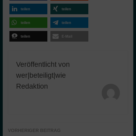
teilen
teilen
teilen
teilen
teilen
E-Mail
Veröffentlicht von
wer|beteiligt|wie
Redaktion
VORHERIGER BEITRAG
Beitragsnavigation