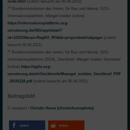
node.html
(zuletzt besucht am 06.09.2021).
10
Bundesministerium des Innern, für Bau und Heimat, OZG-
Informationsplattform,
Mängel melden
[online]
https://informationsplattform.ozg-
umsetzung.de/iNG/app/detail?
id=103534&nav=RegKO_RO&tb=projectdetails&pager
(zuletzt
besucht 06.09.2021).
11
Bundesministerium des Innern, für Bau und Heimat, OZG-
Informationsplattform (2019),
Steckbrief: Mängel melden Steckbrief
[online]
https://agile.ozg-
umsetzung.de/eh/Steckbriefe/Maengel_melden_Steckbrief_PDF
_20191118.pdf
(zuletzt besucht am 06.09.2021).
Beitragsbild
© unsplash /
Christin Hume (christinhumephoto)
teilen
teilen