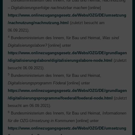
Bundesministerium des Innern, für Bau und Heimat, Nachnutzung
–
Digitalisierungserfolge nachnutzbar machen
[online]
https://www.onlinezugangsgesetz.de/Webs/OZG/DE/umsetzung
/nachnutzung/nachnutzung.html
(zuletzt besucht am
06.09.2021).
4
Bundesministerium des Innern, für Bau und Heimat,
Was sind
Digitalisierungslabore?
[online] unter
https://www.onlinezugangsgesetz.de/Webs/OZG/DE/grundlagen
/digitalisierungslabore/digitalisierungslabore-node.html
(zuletzt
besucht 06.09.2021).
5
Bundesministerium des Innern, für Bau und Heimat,
Digitalisierungsprogramm Föderal
[online] unter
https://www.onlinezugangsgesetz.de/Webs/OZG/DE/grundlagen
/digitalisierungsprogramme/foederal/foederal-node.html
(zuletzt
besucht am 06.09.2021).
6
Bundesministerium des Innern, für Bau und Heimat,
Informationen
für die OZG-Umsetzung in Kommunen
[online] unter
https://www.onlinezugangsgesetz.de/Webs/OZG/DE/umsetzung