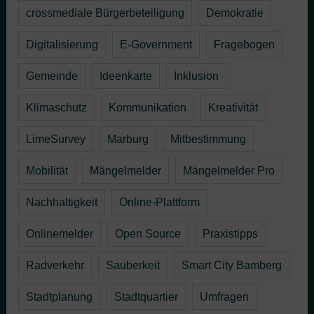
crossmediale Bürgerbeteiligung
Demokratie
Digitalisierung
E-Government
Fragebogen
Gemeinde
Ideenkarte
Inklusion
Klimaschutz
Kommunikation
Kreativität
LimeSurvey
Marburg
Mitbestimmung
Mobilität
Mängelmelder
Mängelmelder Pro
Nachhaltigkeit
Online-Plattform
Onlinemelder
Open Source
Praxistipps
Radverkehr
Sauberkeit
Smart City Bamberg
Stadtplanung
Stadtquartier
Umfragen