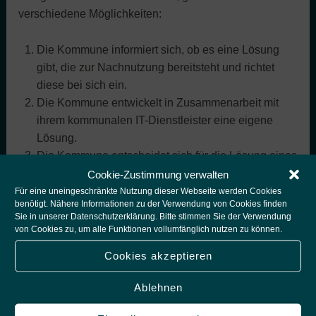
verschiedene Möglichkeiten:
Die Kommune informiert sich, ob es eine Lösung
gibt, die zur Nachnutzung bereitsteht und richtet
diese bei sich ein.
Die Kommune entwickelt in Zusammenarbeit mit
ihrem kommunalen IT-Dienstleister eine eigene
Lösung.
Die Kommune entscheidet sich für die Lösung eines
spezialisierten Anbieters.
Cookie-Zustimmung verwalten
Für eine uneingeschränkte Nutzung dieser Webseite werden Cookies
benötigt. Nähere Informationen zu der Verwendung von Cookies finden
Möglichkeit (1)
hat auf den ersten Blick gewisse
Sie in unserer
Datenschutzerklärung
. Bitte stimmen Sie der Verwendung
Vorteile. Andere Kommunen nutzen denselben Dienst,
von Cookies zu, um alle Funktionen vollumfänglich nutzen zu können.
die Einbindung ins System ist gesichert. Vorerst
Cookies akzeptieren
entstehen wenige oder keine Kosten. Probleme bei
dieser Lösung können sein, dass die Kommunen allein
Ablehnen
gelassen sind bei der Einführung und auch im weiteren
Verlauf keine Ansprechpersonen haben, wenn