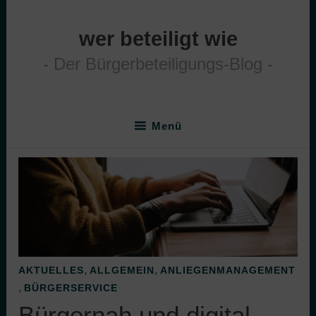
Zum
Inhalt
wer beteiligt wie
springen
Der Bürgerbeteiligungs-Blog
Menü
,
,
AKTUELLES
ALLGEMEIN
ANLIEGENMANAGEMENT
,
BÜRGERSERVICE
Bürgernah und digital –