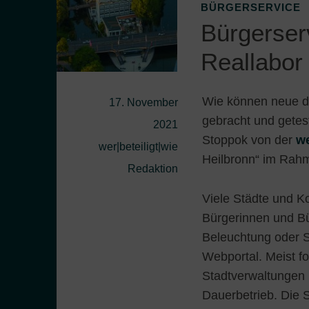
BÜRGERSERVICE
Bürgerser
Reallabor
Wie können neue di
17. November
gebracht und getest
2021
Stoppok von der
w
wer|beteiligt|wie
Heilbronn“ im Rahme
Redaktion
Viele Städte und 
Bürgerinnen und Bür
Beleuchtung oder S
Webportal. Meist f
Stadtverwaltungen 
Dauerbetrieb. Die 