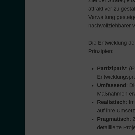
Ziel der Strategie 
attraktiver zu gesta
Verwaltung gesteig
nachvollziehbarer 
Die Entwicklung der
Prinzipien:
Partizipativ
: (
Entwicklungspr
Umfassend
: D
Maßnahmen erar
Realistisch
: I
auf ihre Umsetz
Pragmatisch
: 
detaillierte Pro