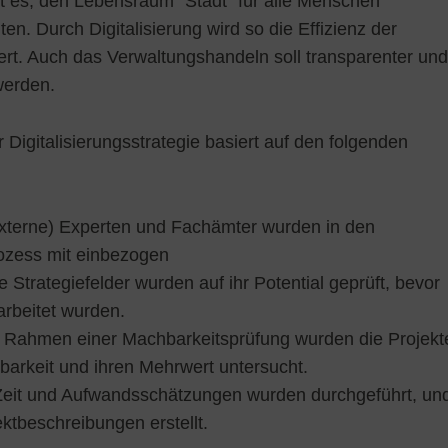
ist es, den Lebensraum “Stadt” für alle Menschen
lten. Durch Digitalisierung wird so die Effizienz der
ert. Auch das Verwaltungshandeln soll transparenter und
werden.
 Digitalisierungsstrategie basiert auf den folgenden
Externe) Experten und Fachämter wurden in den
ozess mit einbezogen
ie Strategiefelder wurden auf ihr Potential geprüft, bevor
beitet wurden.
m Rahmen einer Machbarkeitsprüfung wurden die Projekt
barkeit und ihren Mehrwert untersucht.
Zeit und Aufwandsschätzungen wurden durchgeführt, un
jektbeschreibungen erstellt.