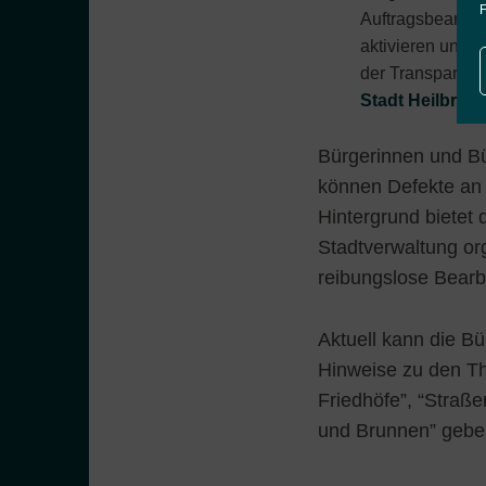
F
Auftragsbearbeit
aktivieren und z
der Transparenz
Stadt Heilbron
Bürgerinnen und B
können Defekte an 
Hintergrund bietet 
Stadtverwaltung or
reibungslose Bearb
Aktuell kann die B
Hinweise zu den Th
Friedhöfe”, “Straße
und Brunnen” gebe