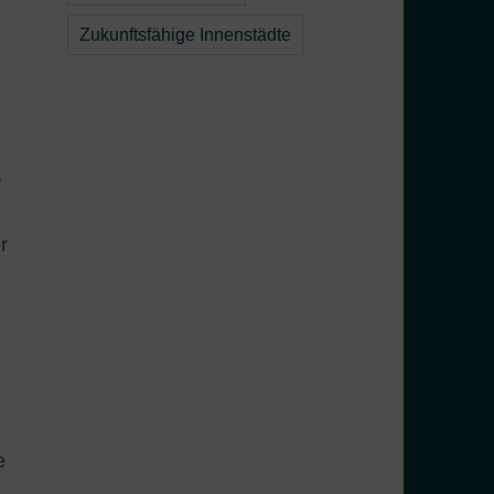
Zukunftsfähige Innenstädte
r
r
e