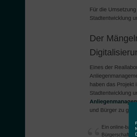
Für die Umsetzung d
Stadtentwicklung un
Der Mängelm
Digitalisier
Eines der Reallabor
Anliegenmanageme
haben das Projekt 
Stadtentwicklung u
Anliegenmanage
und Bürger zu geh
F
Ein online-basi
N
Bürgerschaft sys
D