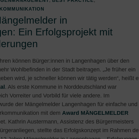
,
,
EGENMANAGEMENT
BEST PRACTICE
KOMMUNIKATION
ängelmelder in
n: Ein Erfolgsprojekt mit
derungen
ahren können Bürger:innen in Langenhagen über den
hr Wohlbefinden in der Stadt beitragen. „Je früher ein
ben wird, je schneller können wir tätig werden“, heißt e
al
. Als erste Kommune in Norddeutschland war
h Vorreiter und Vorbild für viele andere. Im
wurde der Mängelmelder Langenhagen für einfache und
erkommunikation mit dem
Award MÄNGELMELDER
t. Kathrin Austermann, Assistenz des Bürgermeisters
Bürgeranliegen, stellte das Erfolgskonzept im Rahmen de
 „12 Jahre Mängelmelder in Langenhagen – Erfahrungen