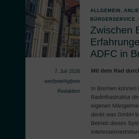
,
ALLGEMEIN
ANLI
,
BÜRGERSERVICE
Zwischen 
Erfahrung
ADFC in B
Mit dem Rad durc
7. Juli 2026
wer|beteiligt|wie
In Bremen können 
Redaktion
Radinfrastruktur d
eigenen Mängelmeld
denkt was GmbH bas
Betrieb dieses Syst
Interessenvertret