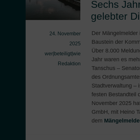
Sechs Jahr
gelebter Di
Der Mängelmelder in
24. November
Baustein der Kommu
2025
Über 8.000 Meldung
wer|beteiligt|wie
Jahr waren es mehr
Redaktion
Tanschus – Senator,
des Ordnungsamtes s
Stadtverwaltung – 
festen Bestandteil 
November 2025 hat 
GmbH, mit Heino Ta
dem
Mängelmeld