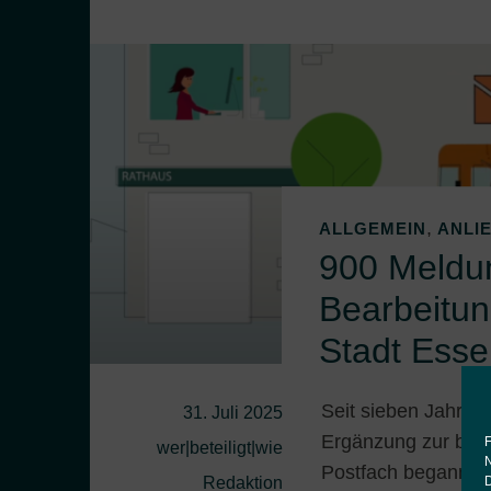
,
ALLGEMEIN
ANLI
900 Meldun
Bearbeitu
Stadt Ess
Seit sieben Jahren
31. Juli 2025
Ergänzung zur best
F
wer|beteiligt|wie
N
Postfach begann, h
D
Redaktion