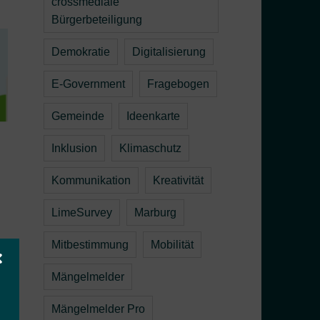
crossmediale
Bürgerbeteiligung
Demokratie
Digitalisierung
E-Government
Fragebogen
Gemeinde
Ideenkarte
Inklusion
Klimaschutz
Kommunikation
Kreativität
LimeSurvey
Marburg
Mitbestimmung
Mobilität
s
Mängelmelder
l-
m
Mängelmelder Pro