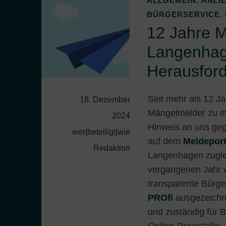
,
ALLGEMEIN
ANLI
,
BÜRGERSERVICE
12 Jahre M
Langenhage
Herausfor
Seit mehr als 12 J
18. Dezember
Mängelmelder zu me
2024
Hinweis an uns gege
wer|beteiligt|wie
auf dem
Meldeport
Redaktion
Langenhagen zugleic
vergangenen Jahr 
transparente Bürg
PROfi
ausgezeichne
und zuständig für 
Online-Praxistalks