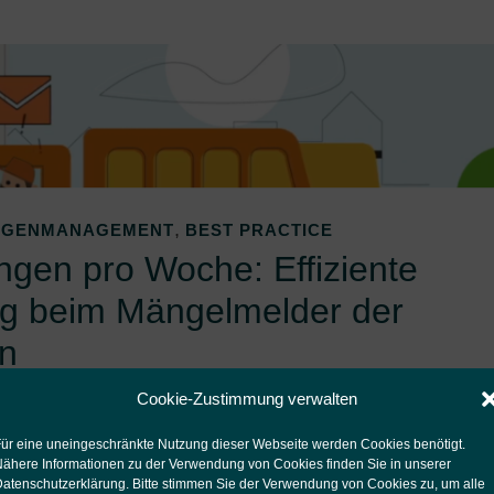
,
EGENMANAGEMENT
BEST PRACTICE
gen pro Woche: Effiziente
ng beim Mängelmelder der
en
Cookie-Zustimmung verwalten
 gibt es den Mängelmelder der Stadt Essen. Was einst al
ehenden „Essen bleibt sauber“-Hotline und einem E-Mai
ür eine uneingeschränkte Nutzung dieser Webseite werden Cookies benötigt.
ähere Informationen zu der Verwendung von Cookies finden Sie in unserer
at sich mittlerweile zu einem hoch frequentierten Syste
atenschutzerklärung
. Bitte stimmen Sie der Verwendung von Cookies zu, um alle