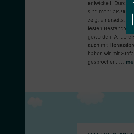
entwickelt. Durchs
F
sind mehr als 900 
zeigt einerseits: De
festen Bestandtei
geworden. Anderers
auch mit Herausfor
haben wir mit Stef
gesprochen. …
meh