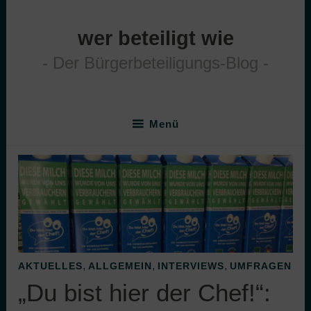
Zum
Inhalt
wer beteiligt wie
springen
Der Bürgerbeteiligungs-Blog
Menü
,
,
,
AKTUELLES
ALLGEMEIN
INTERVIEWS
UMFRAGEN
„Du bist hier der Chef!“: