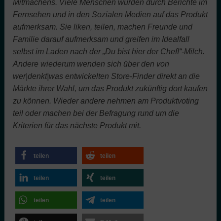
Mitmachens. Viele Menschen
wurden durch
Berichte im
Fernsehen und
in
den Sozialen Medien
auf das Produkt
aufmerksam. Sie
liken, teilen,
machen Freunde und
Familie darauf aufmerksam
und
greifen
im Idealfall
selbst
im Laden nach der „Du bist hier der Chef!“-Milch.
Andere wiederum wenden sich
über den
von
wer|denkt|was entwickelten
Store-Finder direkt an die
Märkte ihrer Wahl,
um das Produkt zukünftig dort kaufen
zu können. Wieder andere nehmen a
m Produktvoting
teil oder
machen
bei der Befragung rund um die
Kriterien
für das nächste Produkt mit.
teilen
teilen
teilen
teilen
teilen
teilen