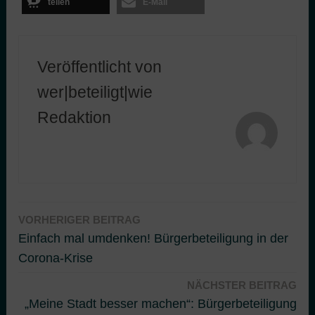
teilen
E-Mail
Veröffentlicht von
wer|beteiligt|wie
Redaktion
VORHERIGER BEITRAG
Beitragsnavigation
Einfach mal umdenken! Bürgerbeteiligung in der
Corona-Krise
NÄCHSTER BEITRAG
„Meine Stadt besser machen“: Bürgerbeteiligung