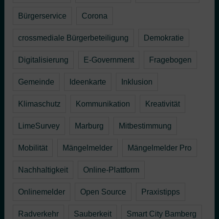
Bürgerservice
Corona
crossmediale Bürgerbeteiligung
Demokratie
Digitalisierung
E-Government
Fragebogen
Gemeinde
Ideenkarte
Inklusion
Klimaschutz
Kommunikation
Kreativität
LimeSurvey
Marburg
Mitbestimmung
Mobilität
Mängelmelder
Mängelmelder Pro
Nachhaltigkeit
Online-Plattform
Onlinemelder
Open Source
Praxistipps
Radverkehr
Sauberkeit
Smart City Bamberg