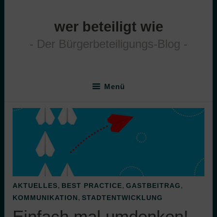
Zum
Inhalt
wer beteiligt wie
springen
Der Bürgerbeteiligungs-Blog
Menü
,
,
,
AKTUELLES
BEST PRACTICE
GASTBEITRAG
,
KOMMUNIKATION
STADTENTWICKLUNG
Einfach mal umdenken!